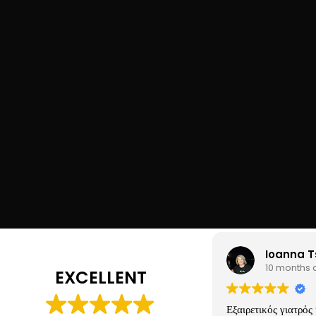
Please 
Ioanna T
10 months
EXCELLENT
Εξαιρετικός γιατρός 