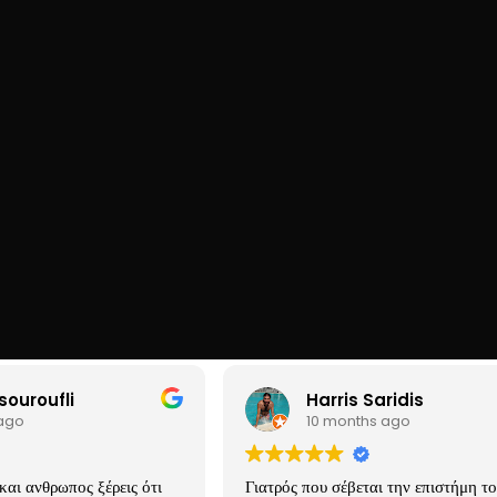
Please subscribe to newsletter to get updates from us.
install and activate the "
Newsletter
" plugin to show t
souroufli
Harris Saridis
 ago
10 months ago
και ανθρωπος ξέρεις ότι
Γιατρός που σέβεται την επιστήμη το