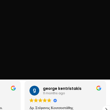
he form.
george kentristakis
11 months ago
υ.
Δρ. Στέφανος Κουτσοστάθης