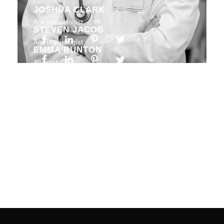
JOSHUA CLARK
Anesthesiologist
STEVEN JACOB
Anesthesiologist
EMMA BUNTON
Allergist
EMILY HADEN
Neurosurgeon
THOMAS PAUL
Allergist
DAVID JAMES
Anesthesiologist