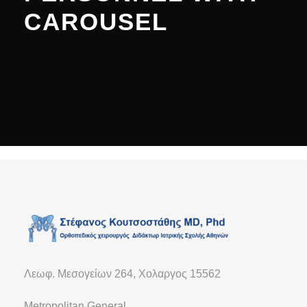
CAROUSEL
Λεωφ. Μεσογείων 264, Χολαργος 15562
Metropolitan General