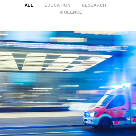
ALL
EDUCATION
RESEARCH
VIOLENCE
Using ALD Films to Coat Medical Devices
and Implants
Heart Rate
/
Medicine