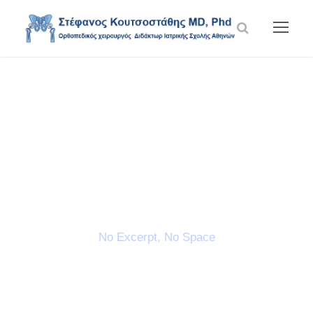
Portfolio Modern
4 Columns No
Space
No Excerpt, No Space