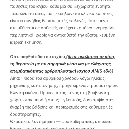
παθήσεις του ισχίου, κάθε μία σε ξεχωριστή ενότητα:
ποια είναι τα αίτια, πώς εκδηλώνεται κλινικά και ποιες
είναι οι συνήθεις θεραπευτικές επιλογές. Το κείμενο
απευθύνεται σε ασθενείς και έχει σκοπό να ενημερώσει
περιληπτικά, χωρίς να αντικαθιστά την εξατομικευμένη
ιατρική εκτίμηση.
Οστεοαρθρίτιδα του ισχίου
(
δείτε αναλυτικά τα αίτια,
τη θεραπεία με συντηρητικά μέσα και με ελάχιστης
επεμβατικότητας αρθροπλαστική ισχίου AMIS εδώ
)
Αίτια: Φθορά του αρθρικού χόνδρου λόγω ηλικίας,
μηχανικής καταπόνησης, προηγούμενων ραυματισμών.
Κλινική εικόνα: Προοδευτικός πόνος στη βουβωνική
χώρα, στον μηρό ή στους γλουτούς, δυσκαμψία στην
έναρξη της βάδισης και περιορισμός στις καθημερινές
δραστηριότητες.
Θεραπεία: Συντηρητικά — φυσικοθεραπεία, απώλεια
βάρους, αναλγητικά, ενέσεις (υαλουρονικό ή