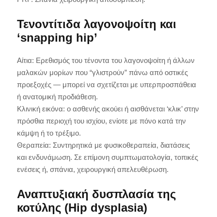
Τενοντίτιδα λαγονοψοίτη και
‘snapping hip’
Αίτια: Ερεθισμός του τένοντα του λαγονοψοίτη ή άλλων
μαλακών μορίων που “γλιστρούν” πάνω από οστικές
προεξοχές — μπορεί να σχετίζεται με υπερπροσπάθεια
ή ανατομική προδιάθεση.
Κλινική εικόνα: ο ασθενής ακούει ή αισθάνεται ‘κλικ’ στην
πρόσθια περιοχή του ισχίου, ενίοτε με πόνο κατά την
κάμψη ή το τρέξιμο.
Θεραπεία: Συντηρητικά με φυσικοθεραπεία, διατάσεις
και ενδυνάμωση. Σε επίμονη συμπτωματολογία, τοπικές
ενέσεις ή, σπάνια, χειρουργική απελευθέρωση.
Αναπτυξιακή δυσπλασία της
κοτύλης (Hip dysplasia)