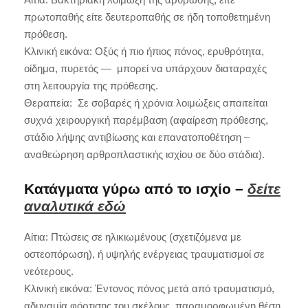
πρωτοπαθής είτε δευτεροπαθής σε ήδη τοποθετημένη
πρόθεση.
Κλινική εικόνα: Οξύς ή πιο ήπιος πόνος, ερυθρότητα,
οίδημα, πυρετός — μπορεί να υπάρχουν διαταραχές
στη λειτουργία της πρόθεσης.
Θεραπεία: Σε σοβαρές ή χρόνια λοιμώξεις απαιτείται
συχνά χειρουργική παρέμβαση (αφαίρεση πρόθεσης,
στάδιο λήψης αντιβίωσης και επανατοποθέτηση –
αναθεώρηση αρθροπλαστικής ισχίου σε δύο στάδια).
Κατάγματα γύρω από το ισχίο –
δείτε
αναλυτικά εδώ
Αίτια: Πτώσεις σε ηλικιωμένους (σχετιζόμενα με
οστεοπόρωση), ή υψηλής ενέργειας τραυματισμοί σε
νεότερους.
Κλινική εικόνα: Έντονος πόνος μετά από τραυματισμό,
αδυναμία φόρτισης του σκέλους, παραμορφωμένη θέση.