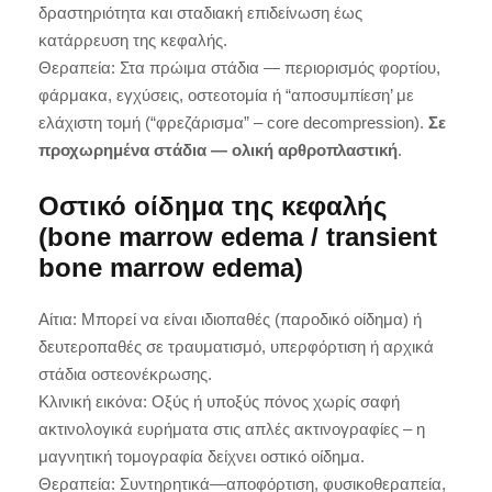
δραστηριότητα και σταδιακή επιδείνωση έως
κατάρρευση της κεφαλής.
Θεραπεία: Στα πρώιμα στάδια — περιορισμός φορτίου,
φάρμακα, εγχύσεις, οστεοτομία ή “αποσυμπίεση’ με
ελάχιστη τομή (“φρεζάρισμα” – core decompression).
Σε
προχωρημένα στάδια — ολική αρθροπλαστική
.
Οστικό οίδημα της κεφαλής
(bone marrow edema / transient
bone marrow edema)
Αίτια: Μπορεί να είναι ιδιοπαθές (παροδικό οίδημα) ή
δευτεροπαθές σε τραυματισμό, υπερφόρτιση ή αρχικά
στάδια οστεονέκρωσης.
Κλινική εικόνα: Οξύς ή υποξύς πόνος χωρίς σαφή
ακτινολογικά ευρήματα στις απλές ακτινογραφίες – η
μαγνητική τομογραφία δείχνει οστικό οίδημα.
Θεραπεία: Συντηρητικά—αποφόρτιση, φυσικοθεραπεία,