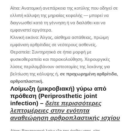
Αίτια: Ανατομική ανεπάρκεια της κοτύλης που οδηγεί σε
ελλιπή κάλυψη της μηριαίας κεφαλής — μπορεί να
διαγνωσθεί κατά τη γέννηση ή να διαλάθει και να
εμφανιστεί αργότερα.
Κλινική εικόνα: Άλγος, αίσθημα αστάθειας, πρώιμη
εμφάνιση αρθρίτιδας σε νεότερους ασθενείς.
Θεραπεία: Συντηρητικά σε ήπια μορφή με
φυσικοθεραπεία και παρακολούθηση. Χειρουργικές
λύσεις περιλαμβάνουν οστεοτομίες της λεκάνης για
βελτίωση της κάλυψης ή,
σε προχωρημένη αρθρίτιδα,
αρθροπλαστική.
Λοίμωξη (μικροβιακή) γύρω από
πρόθεση (Periprosthetic joint
infection) –
δείτε περισσότερες
λεπτομέρειες στην ενότητα
αναθεώρηση αρθροπλαστικής ισχίου
Αίτια: Βακτηριακή λοίμωξη της άρθρωσης, είτε