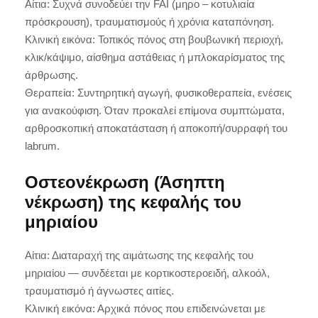
Αίτια: Συχνά συνοδεύει την FAI (μηρο – κοτυλιαία
πρόσκρουση), τραυματισμούς ή χρόνια καταπόνηση.
Κλινική εικόνα: Τοπικός πόνος στη βουβωνική περιοχή,
κλικ/κάψιμο, αίσθημα αστάθειας ή μπλοκαρίσματος της
άρθρωσης.
Θεραπεία: Συντηρητική αγωγή, φυσικοθεραπεία, ενέσεις
για ανακούφιση. Όταν προκαλεί επίμονα συμπτώματα,
αρθροσκοπική αποκατάσταση ή αποκοπή/συρραφή του
labrum.
Οστεονέκρωση (Άσηπτη
νέκρωση) της κεφαλής του
μηριαίου
Αίτια: Διαταραχή της αιμάτωσης της κεφαλής του
μηριαίου — συνδέεται με κορτικοστεροειδή, αλκοόλ,
τραυματισμό ή άγνωστες αιτίες.
Κλινική εικόνα: Αρχικά πόνος που επιδεινώνεται με