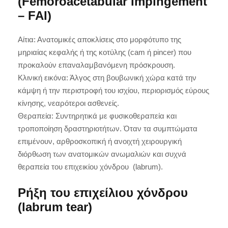
(Femoroacetabular Impingement
– FAI)
Αίτια: Ανατομικές αποκλίσεις στο μορφότυπο της
μηριαίας κεφαλής ή της κοτύλης (cam ή pincer) που
προκαλούν επαναλαμβανόμενη πρόσκρουση.
Κλινική εικόνα: Άλγος στη βουβωνική χώρα κατά την
κάμψη ή την περιστροφή του ισχίου, περιορισμός εύρους
κίνησης, νεαρότεροι ασθενείς.
Θεραπεία: Συντηρητικά με φυσικοθεραπεία και
τροποποίηση δραστηριοτήτων. Όταν τα συμπτώματα
επιμένουν, αρθροσκοπική ή ανοιχτή χειρουργική
διόρθωση των ανατομικών ανωμαλιών και συχνά
θεραπεία του επιχεικίου χόνδρου (labrum).
Ρήξη του επιχείλιου χόνδρου
(labrum tear)