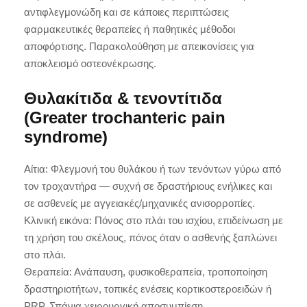
αντιφλεγμονώδη και σε κάποιες περιπτώσεις
φαρμακευτικές θεραπείες ή παθητικές μέθοδοι
αποφόρτισης. Παρακολούθηση με απεικονίσεις για
αποκλεισμό οστεονέκρωσης.
Θυλακίτιδα & τενοντίτιδα
(Greater trochanteric pain
syndrome)
Αίτια: Φλεγμονή του θυλάκου ή των τενόντων γύρω από
τον τροχαντήρα — συχνή σε δραστήριους ενήλικες και
σε ασθενείς με αγγειακές/μηχανικές ανισορροπίες.
Κλινική εικόνα: Πόνος στο πλάι του ισχίου, επιδείνωση με
τη χρήση του σκέλους, πόνος όταν ο ασθενής ξαπλώνει
στο πλάι.
Θεραπεία: Ανάπαυση, φυσικοθεραπεία, τροποποίηση
δραστηριοτήτων, τοπικές ενέσεις κορτικοστεροειδών ή
PRP. Σπάνια χειρουργική αποσυμπίεση.