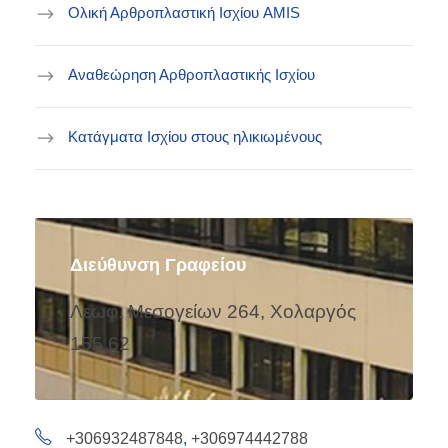
Ολική Αρθροπλαστική Ισχίου AMIS
Αναθεώρηση Αρθροπλαστικής Ισχίου
Κατάγματα Ισχίου στους ηλικιωμένους
Διεύθυνση Γραφείου
Λεωφ. Μεσογείων 264, Χολαργός
155 62
+306932487848
,
+306974442788