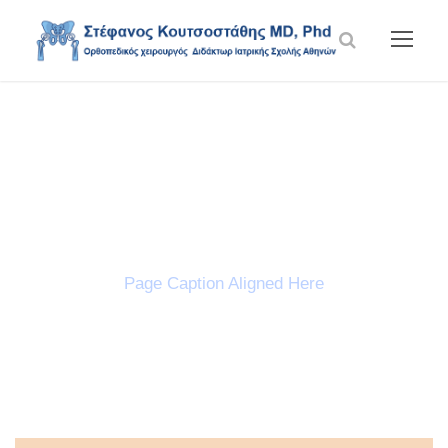
Woocommerce
Page Item
Page Caption Aligned Here