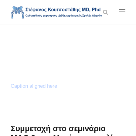
Blog Full Left
Sidebar
Caption aligned here
Συμμετοχή στο σεμινάριο