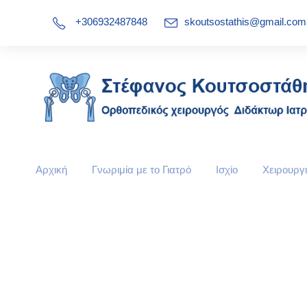
+306932487848
skoutsostathis@gmail.com
Αρχική
Γνωριμία με το Γιατρό
Ισχίο
Χειρουργι