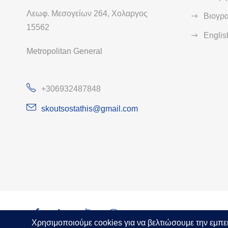
Λεωφ. Μεσογείων 264, Χολαργος
Βιογρ
15562
Engli
Metropolitan General
+306932487848
skoutsostathis@gmail.com