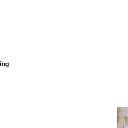
io Right Small T
ting