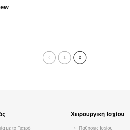
iew
1
2
ός
Χειρουργική Ισχίου
ία με το Γιατρό
Παθήσεις Ισχίου