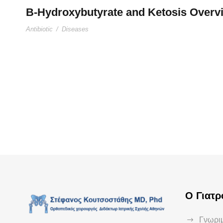
B-Hydroxybutyrate and Ketosis Overv
Antibiotic
/
Diseases
Ο Γιατρ
Γνωριμ